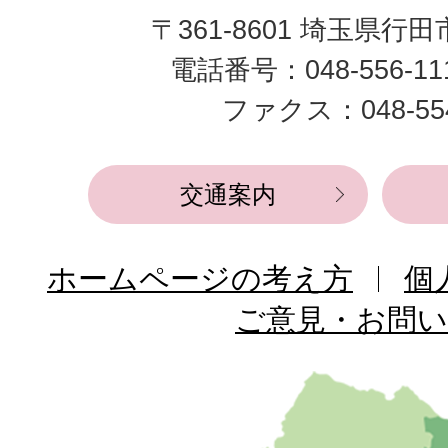
〒361-8601 埼玉県行
市
電話番号：048-556-1
役
ファクス：048-554
所
交通案内
ホームページの考え方
個
ご意見・お問