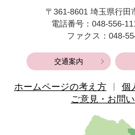
田
〒361-8601 埼玉県行
市
電話番号：048-556-1
役
ファクス：048-554
所
交通案内
ホームページの考え方
個
ご意見・お問