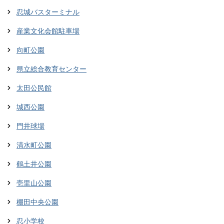
忍城バスターミナル
産業文化会館駐車場
向町公園
県立総合教育センター
太田公民館
城西公園
門井球場
清水町公園
鶴土井公園
壱里山公園
棚田中央公園
忍小学校