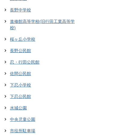
長野中学校
進修館高等学校(旧行田工業高等学
校)
桜ヶ丘小学校
長野公民館
忍・行田公民館
佐間公民館
下忍小学校
下忍公民館
水城公園
中央児童公園
市役所駐車場