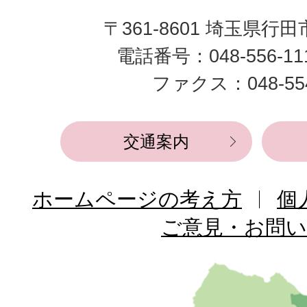
田
〒361-8601 埼玉県行
市
電話番号：048-556-1
役
ファクス：048-554
所
交通案内
ホームページの考え方
個
ご意見・お問