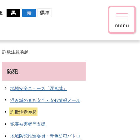
更
詐欺注意喚起
防犯
地域安全ニュース「浮き城」
浮き城のまち安全・安心情報メール
詐欺注意喚起
犯罪被害者等支援
地域防犯推進委員・青色防犯パトロ