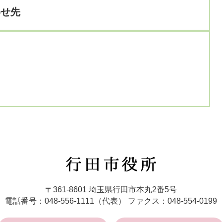
わせ先
行
田
市
〒361-8601 埼玉県行田市本丸2番5号
役
電話番号：048-556-1111（代表）
ファクス：048-554-0199
所