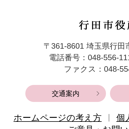
行
田
〒361-8601 埼玉県行
市
電話番号：048-556-1
役
ファクス：048-554
所
交通案内
ホームページの考え方
個