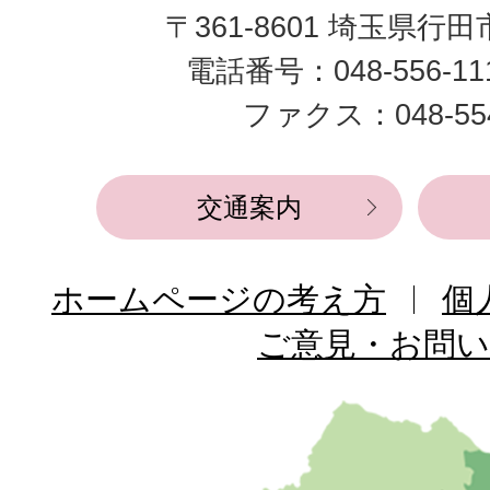
〒361-8601 埼玉県行
市
電話番号：048-556-1
役
ファクス：048-554
所
交通案内
ホームページの考え方
個
ご意見・お問