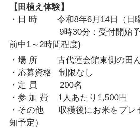
【田植え体験】
・日 時 令和8年6月14日（日
9時30分：受付開始予定～
前中1～2時間程度)
・場 所 古代蓮会館東側の田
・応募資格 制限なし
・定 員 200名
・参 加 費 1人あたり1,500円
・その他 収穫後にお米をプレゼ
知予定）