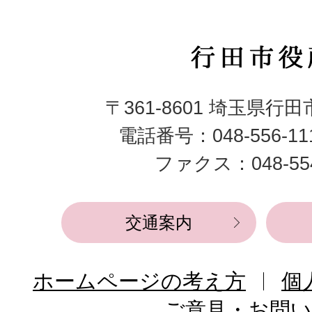
行
田
〒361-8601 埼玉県行
市
電話番号：048-556-1
役
ファクス：048-554
所
交通案内
ホームページの考え方
個
ご意見・お問