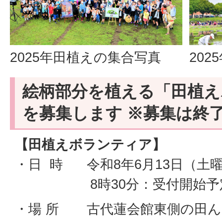
2025年田植えの集合写真
20
絵柄部分を植える「田植え
を募集します ※募集は終
【田植えボランティア】
・日 時 令和8年6月13日（土
8時30分：受付開始予定
・場 所 古代蓮会館東側の田ん