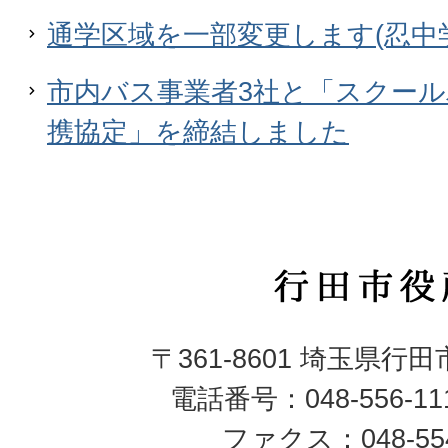
通学区域を一部変更します(忍中
市内バス事業者3社と「スクー
携協定」を締結しました
行
田
〒361-8601 埼玉県行
市
電話番号：048-556-1
役
ファクス：048-554