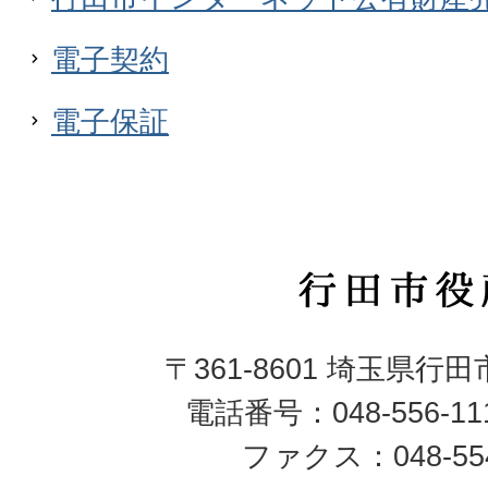
電子契約
電子保証
行
田
〒361-8601 埼玉県行
市
電話番号：048-556-1
役
ファクス：048-554
所