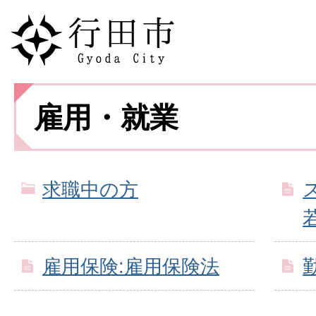
雇用・就業
求職中の方
雇用保険:雇用保険法