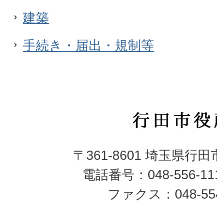
建築
手続き・届出・規制等
行
田
〒361-8601 埼玉県行
市
電話番号：048-556-1
役
ファクス：048-554
所