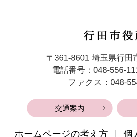
行
田
〒361-8601 埼玉県行
市
電話番号：048-556-1
役
ファクス：048-554
所
交通案内
ホームページの考え方
個