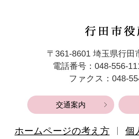
行
田
〒361-8601 埼玉県行
市
電話番号：048-556-1
役
ファクス：048-554
所
交通案内
ホームページの考え方
個