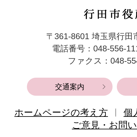
行
田
〒361-8601 埼玉県行
市
電話番号：048-556-1
役
ファクス：048-554
所
交通案内
ホームページの考え方
個
ご意見・お問