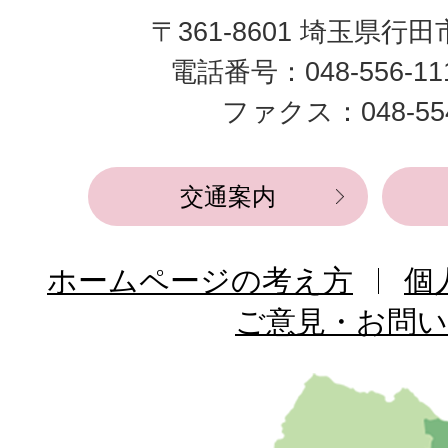
田
〒361-8601 埼玉県行
市
電話番号：048-556-1
役
ファクス：048-554
所
交通案内
ホームページの考え方
個
ご意見・お問