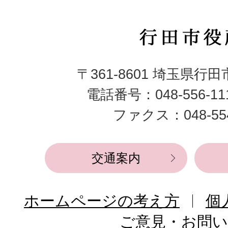
行
田
〒361-8601 埼玉県行
市
電話番号：048-556-1
役
ファクス：048-554
所
交通案内
ホームページの考え方
個
ご意見・お問