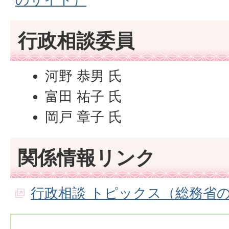
行政相談委員
河野 恭男 氏
富田 祐子 氏
岡戸 章子 氏
関係情報リンク
行政相談 トピックス（総務省