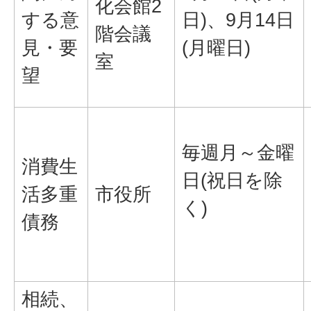
化会館2
する意
日)、9月14日
階会議
見・要
(月曜日)
室
望
毎週月～金曜
消費生
日(祝日を除
活多重
市役所
く)
債務
相続、