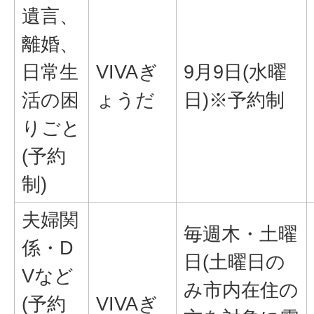
遺言、
離婚、
日常生
VIVAぎ
9月9日(水曜
活の困
ょうだ
日)※予約制
りごと
(予約
制)
夫婦関
毎週木・土曜
係・D
日(土曜日の
Vなど
み市内在住の
(予約
VIVAぎ