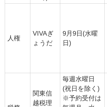
VIVAぎ
9月9日(水曜
人権
ょうだ
日)
毎週水曜日
(祝日を除く)
関東信
※予約受付は
越税理