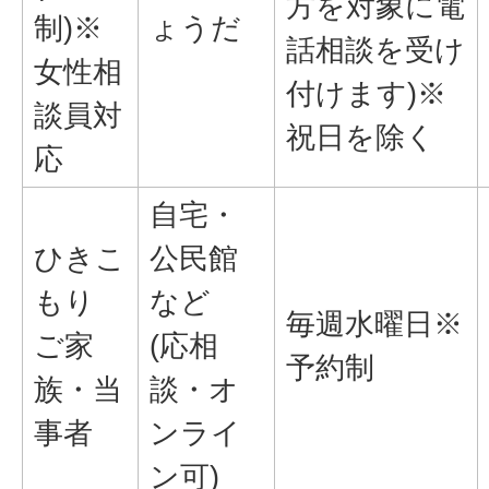
方を対象に電
制)※
ょうだ
話相談を受け
女性相
付けます)※
談員対
祝日を除く
応
自宅・
ひきこ
公民館
もり
など
毎週水曜日※
ご家
(応相
予約制
族・当
談・オ
事者
ンライ
ン可)