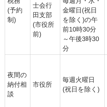
税務
毎週月・水・
士会行
(予約
金曜日(祝日
田支部
制)
を除く)の午
(市役所
前10時30分
前)
～午後3時30
分
夜間の
毎週火曜日
納付相
市役所
(祝日を除く)
談