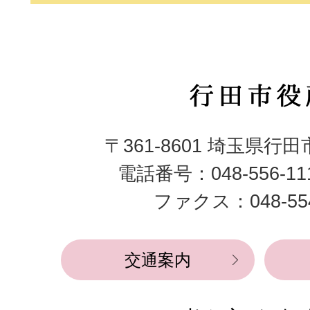
行
田
〒361-8601 埼玉県行
市
電話番号：048-556-1
役
ファクス：048-554
所
交通案内