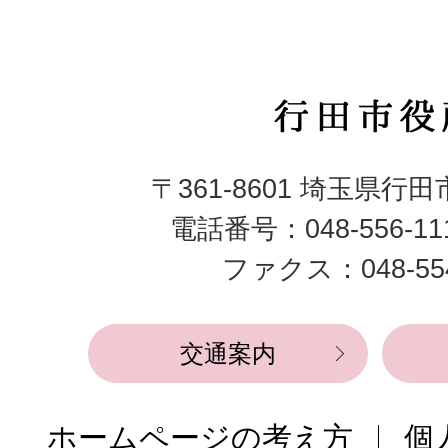
行
田
〒361-8601 埼玉県行
市
電話番号：048-556-1
役
ファクス：048-554
所
交通案内
ホームページの考え方
個