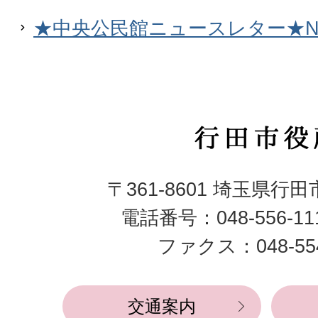
★中央公民館ニュースレター★NE
行
田
〒361-8601 埼玉県行
市
電話番号：048-556-1
役
ファクス：048-554
所
交通案内