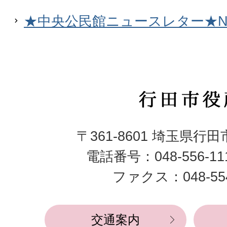
★中央公民館ニュースレター★NE
行
田
〒361-8601 埼玉県行
市
電話番号：048-556-1
役
ファクス：048-554
所
交通案内