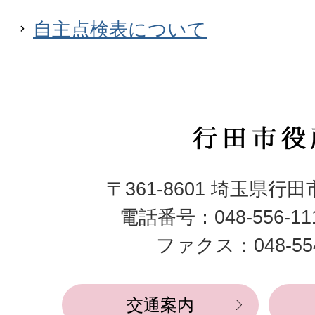
自主点検表について
行
田
〒361-8601 埼玉県行
市
電話番号：048-556-1
役
ファクス：048-554
所
交通案内