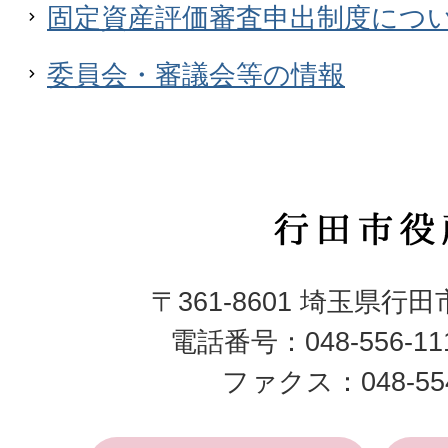
固定資産評価審査申出制度につ
委員会・審議会等の情報
行
田
〒361-8601 埼玉県行
市
電話番号：048-556-1
役
ファクス：048-554
所