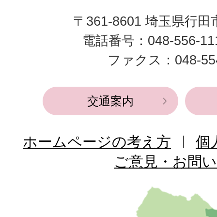
田
〒361-8601 埼玉県行
市
電話番号：048-556-1
役
ファクス：048-554
所
交通案内
ホームページの考え方
個
ご意見・お問