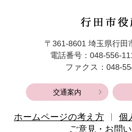
行
田
〒361-8601 埼玉県行
市
電話番号：048-556-1
役
ファクス：048-554
所
交通案内
ホームページの考え方
個
ご意見・お問