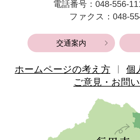
電話番号：048-556-1
役
ファクス：048-554
所
交通案内
ホームページの考え方
個
ご意見・お問