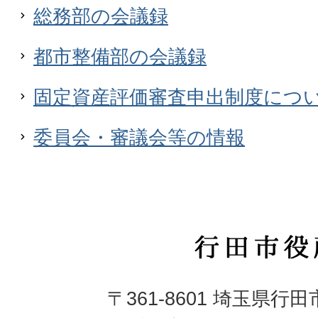
総務部の会議録
都市整備部の会議録
固定資産評価審査申出制度につ
委員会・審議会等の情報
行
田
〒361-8601 埼玉県行
市