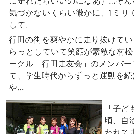
に走れたらいいのになあ）…そん
気づかないくらい微かに、1ミリ
して。
行田の街を爽やかに走り抜けてい
らっとしていて笑顔が素敵な村松
ークル「行田走友会」のメンバー
て、学生時代からずっと運動を続
や…
「子ど
頃、自
われて