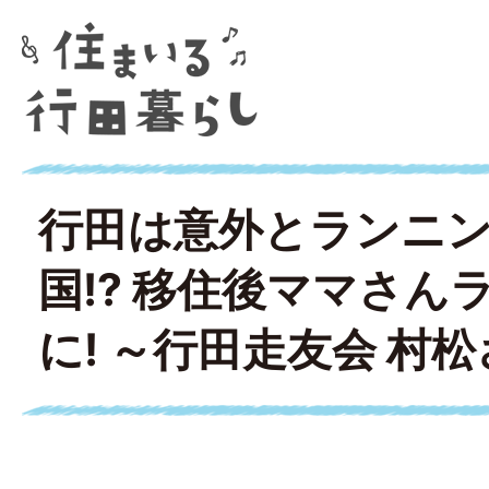
行田は意外とランニ
国!? 移住後ママさん
に! ～行田走友会 村