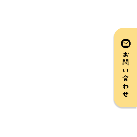
お
問
い
合
わ
せ