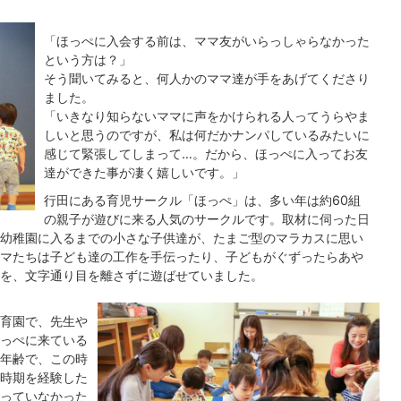
「ほっぺに入会する前は、ママ友がいらっしゃらなかった
という方は？」
そう聞いてみると、何人かのママ達が手をあげてくださり
ました。
「いきなり知らないママに声をかけられる人ってうらやま
しいと思うのですが、私は何だかナンパしているみたいに
感じて緊張してしまって…。だから、ほっぺに入ってお友
達ができた事が凄く嬉しいです。」
行田にある育児サークル「ほっぺ」は、多い年は約60組
の親子が遊びに来る人気のサークルです。取材に伺った日
幼稚園に入るまでの小さな子供達が、たまご型のマラカスに思い
マたちは子ども達の工作を手伝ったり、子どもがぐずったらあや
を、文字通り目を離さずに遊ばせていました。
育園で、先生や
っぺに来ている
年齢で、この時
時期を経験した
っていなかった