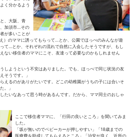
よく分かるよう
と、大阪、青
、加須市…その
者が多いことが
え）のママに誘ってもらって…とか、公園でほっぺのみんなが遊
って…とか、それぞれの流れで自然に入会したそうですが、もし
えない移住者のママにこそ、友達って必要なのかもしれません
うしようという不安はありました。でも、ほっぺで同じ状況の友
えそうです。」
らえるのがありがたいです。どこの幼稚園がうちの子には合いそ
た。」
したいなあって思う時があるんです。だから、ママ同士のおしゃ
ここで移住者ママに、「行田の良いところ」を聞いてみま
した。
「坂が無いのでベビーカーが押しやすい」「18歳までの
医療費を助成してもらえるところ」「治安が良く、近所の