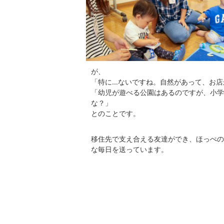
が、
「特に…ないですね。自然があって、お店
「幼児が遊べる公園はあるのですが、小学
な？」
とのことです。
移住先で支え合える友達ができ、ほっぺの
な毎日を送っています。