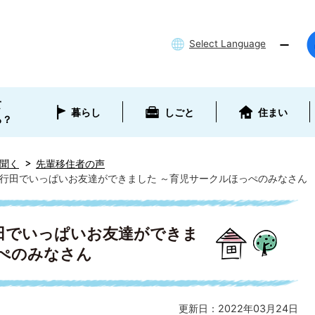
Select Language
て
暮らし
しごと
住まい
ろ？
聞く
先輩移住者の声
行田でいっぱいお友達ができました ～育児サークルほっぺのみなさん
田でいっぱいお友達ができま
っぺのみなさん
更新日：2022年03月24日