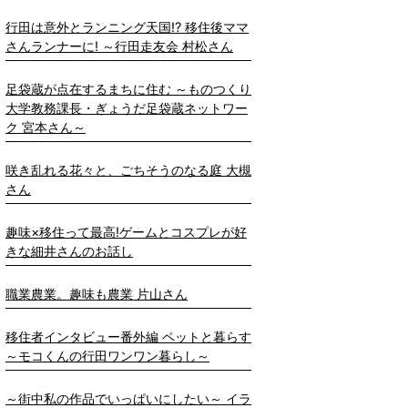
行田は意外とランニング天国!? 移住後ママ
さんランナーに! ～行田走友会 村松さん
足袋蔵が点在するまちに住む ～ものつくり
大学教務課長・ぎょうだ足袋蔵ネットワー
ク 宮本さん～
咲き乱れる花々と、ごちそうのなる庭 大槻
さん
趣味×移住って最高!ゲームとコスプレが好
きな細井さんのお話し
職業農業。趣味も農業 片山さん
移住者インタビュー番外編 ペットと暮らす
～モコくんの行田ワンワン暮らし～
～街中私の作品でいっぱいにしたい～ イラ